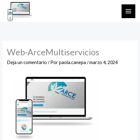
Ir
al
contenido
Web-ArceMultiservicios
Deja un comentario
/ Por
paola.canepa
/
marzo 4, 2024