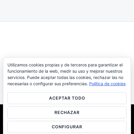
Brand
Utilizamos cookies propias y de terceros para garantizar el
Brand Marketing
funcionamiento de la web, medir su uso y mejorar nuestros
Rebrand
servicios. Puede aceptar todas las cookies, rechazar las no
necesarias o configurar sus preferencias.
Política de cookies
Acerca de nosotros
ACEPTAR TODO
RECHAZAR
Copyright © 2026 Garabatos Marketing. Powered by Garabatos
Marketing.
CONFIGURAR