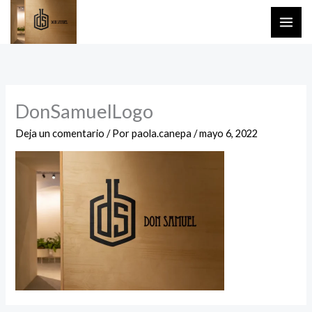
Ir
al
contenido
DonSamuelLogo
Deja un comentario
/ Por
paola.canepa
/
mayo 6, 2022